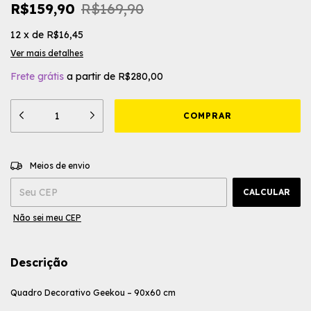
R$159,90
R$169,90
12
x
de
R$16,45
Ver mais detalhes
Frete grátis
a partir de
R$280,00
ALTERAR CEP
Entregas para o CEP:
Meios de envio
CALCULAR
Não sei meu CEP
Descrição
Quadro Decorativo Geekou – 90x60 cm