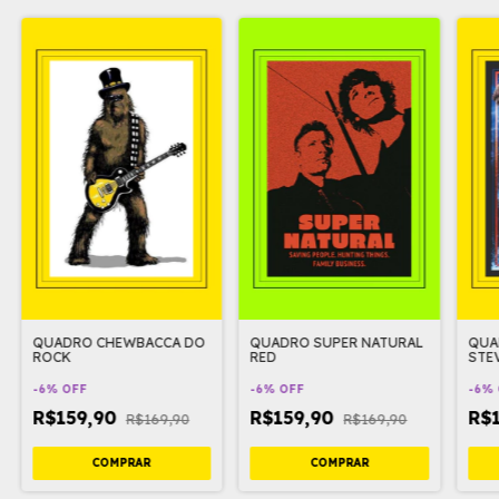
QUADRO CHEWBACCA DO
QUADRO SUPER NATURAL
QUA
ROCK
RED
STE
-
6
%
OFF
-
6
%
OFF
-
6
%
R$159,90
R$159,90
R$
R$169,90
R$169,90