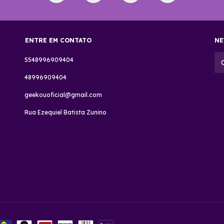
ENTRE EM CONTATO
NE
5548996909404
48996909404
geekouoficial@gmail.com
Rua Ezequiel Batista Zunino