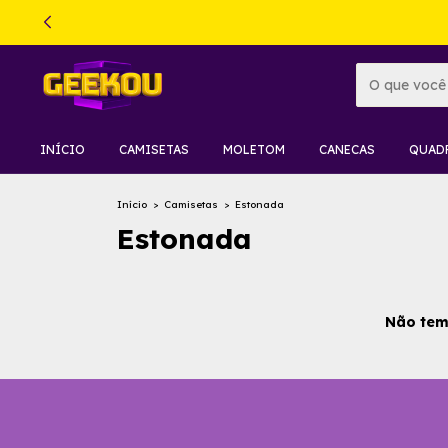
INÍCIO
CAMISETAS
MOLETOM
CANECAS
QUAD
Início
>
Camisetas
>
Estonada
Estonada
Não temo