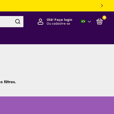
0
Olá!
Faça login
Ou cadastre-se
 filtros.