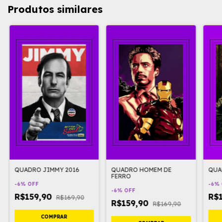
Produtos similares
QUADRO JIMMY 2016
QUADRO HOMEM DE
QUA
FERRO
-
6
%
OFF
-
6
%
-
6
%
OFF
R$159,90
R$
R$169,90
R$159,90
R$169,90