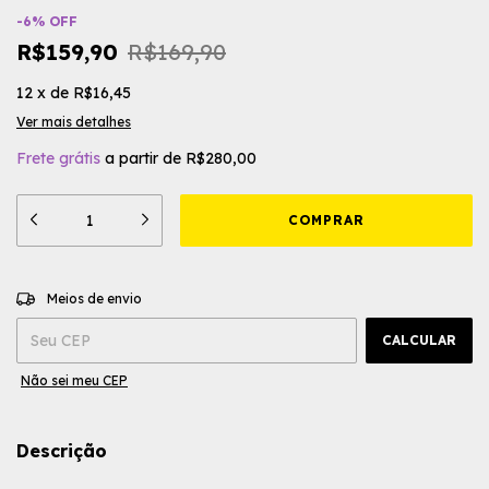
-
6
%
OFF
R$159,90
R$169,90
12
x
de
R$16,45
Ver mais detalhes
Frete grátis
a partir de
R$280,00
ALTERAR CEP
Entregas para o CEP:
Meios de envio
CALCULAR
Não sei meu CEP
Descrição