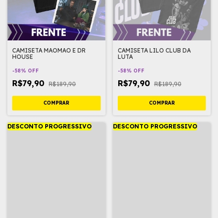
CAMISETA MAOMAO E DR
CAMISETA LILO CLUB DA
HOUSE
LUTA
-
58
%
OFF
-
58
%
OFF
R$79,90
R$79,90
R$189,90
R$189,90
COMPRAR
COMPRAR
DESCONTO PROGRESSIVO
DESCONTO PROGRESSIVO