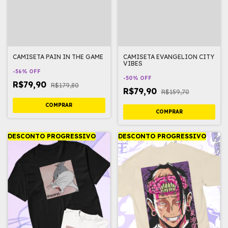
CAMISETA PAIN IN THE GAME
CAMISETA EVANGELION CITY
VIBES
-
56
%
OFF
-
50
%
OFF
R$79,90
R$179,80
R$79,90
R$159,70
COMPRAR
COMPRAR
DESCONTO PROGRESSIVO
DESCONTO PROGRESSIVO