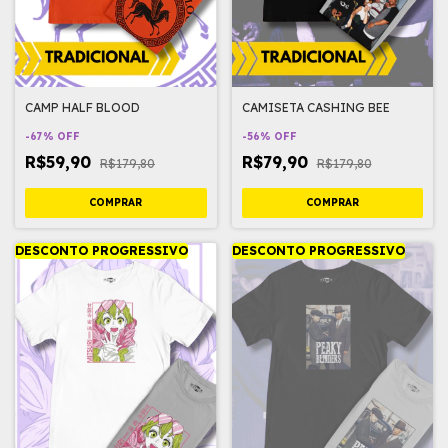
CAMP HALF BLOOD
CAMISETA CASHING BEE
-
67
%
OFF
-
56
%
OFF
R$59,90
R$79,90
R$179,80
R$179,80
COMPRAR
COMPRAR
DESCONTO PROGRESSIVO
DESCONTO PROGRESSIVO