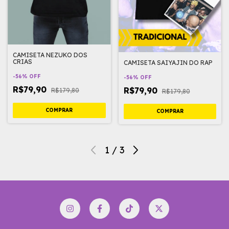
CAMISETA NEZUKO DOS
CRIAS
CAMISETA SAIYAJIN DO RAP
-
56
%
OFF
-
56
%
OFF
R$79,90
R$79,90
R$179,80
R$179,80
COMPRAR
COMPRAR
1
/
3