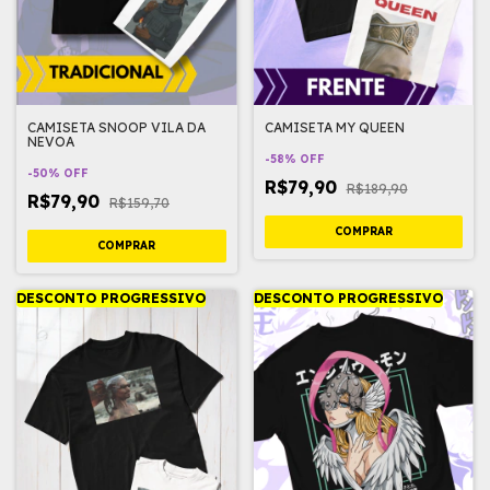
CAMISETA SNOOP VILA DA
CAMISETA MY QUEEN
NEVOA
-
58
%
OFF
-
50
%
OFF
R$79,90
R$189,90
R$79,90
R$159,70
COMPRAR
COMPRAR
DESCONTO PROGRESSIVO
DESCONTO PROGRESSIVO