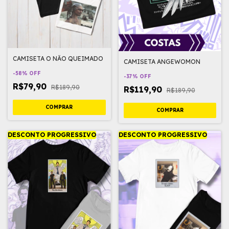
CAMISETA O NÃO QUEIMADO
CAMISETA ANGEWOMON
-
58
%
OFF
-
37
%
OFF
R$79,90
R$189,90
R$119,90
R$189,90
COMPRAR
COMPRAR
DESCONTO PROGRESSIVO
DESCONTO PROGRESSIVO