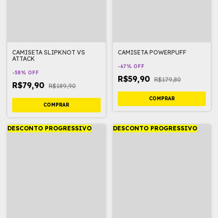
CAMISETA SLIPKNOT VS
CAMISETA POWERPUFF
ATTACK
-
67
%
OFF
-
58
%
OFF
R$59,90
R$179,80
R$79,90
R$189,90
COMPRAR
COMPRAR
DESCONTO PROGRESSIVO
DESCONTO PROGRESSIVO