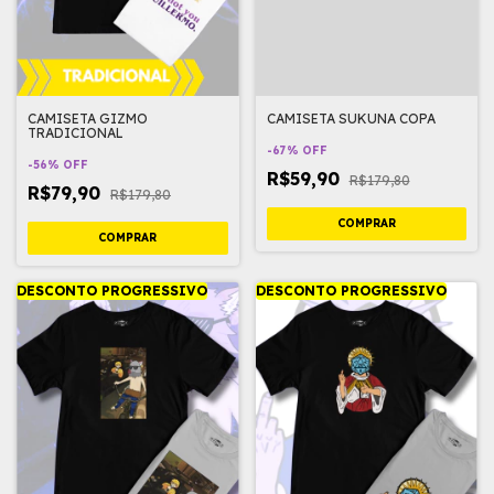
CAMISETA GIZMO
CAMISETA SUKUNA COPA
TRADICIONAL
-
67
%
OFF
-
56
%
OFF
R$59,90
R$179,80
R$79,90
R$179,80
COMPRAR
COMPRAR
DESCONTO PROGRESSIVO
DESCONTO PROGRESSIVO