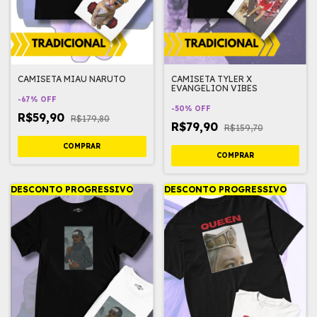
CAMISETA MIAU NARUTO
CAMISETA TYLER X
EVANGELION VIBES
-
67
%
OFF
-
50
%
OFF
R$59,90
R$179,80
R$79,90
R$159,70
COMPRAR
COMPRAR
DESCONTO PROGRESSIVO
DESCONTO PROGRESSIVO