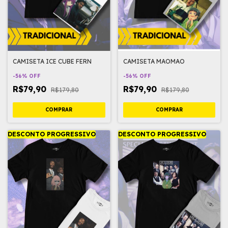
CAMISETA ICE CUBE FERN
CAMISETA MAOMAO
-
56
%
OFF
-
56
%
OFF
R$79,90
R$79,90
R$179,80
R$179,80
COMPRAR
COMPRAR
DESCONTO PROGRESSIVO
DESCONTO PROGRESSIVO