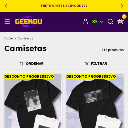
FRETE GRÁTIS ACIMA DE 299
0
Início
>
Camisetas
Camisetas
212 produtos
ORDENAR
FILTRAR
DESCONTO PROGRESSIVO
DESCONTO PROGRESSIVO