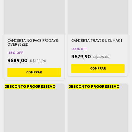
CAMISETA NO FACE FRIDAYS
CAMISETA TRAVIS UZUMAKI
OVERSIZED
-
56
%
OFF
-
53
%
OFF
R$79,90
R$179,80
R$89,00
R$188,90
COMPRAR
COMPRAR
DESCONTO PROGRESSIVO
DESCONTO PROGRESSIVO