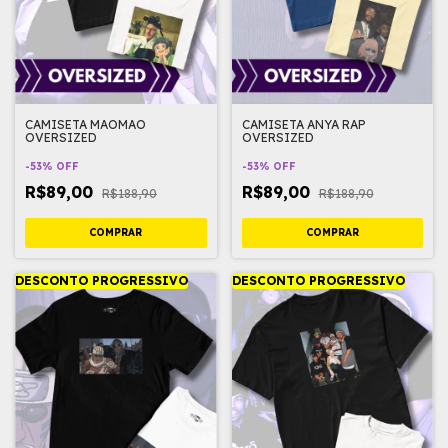
CAMISETA MAOMAO
CAMISETA ANYA RAP
OVERSIZED
OVERSIZED
-
53
%
OFF
-
53
%
OFF
R$89,00
R$89,00
R$188,90
R$188,90
COMPRAR
COMPRAR
DESCONTO PROGRESSIVO
DESCONTO PROGRESSIVO