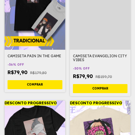
CAMISETA PAIN IN THE GAME
CAMISETA EVANGELION CITY
VIBES
-
56
%
OFF
-
50
%
OFF
R$79,90
R$179,80
R$79,90
R$159,70
COMPRAR
COMPRAR
DESCONTO PROGRESSIVO
DESCONTO PROGRESSIVO