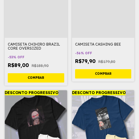
CAMISETA CHIHIRO BRAZIL
CAMISETA CASHING BEE
CORE OVERSIZED
-
56
%
OFF
-
53
%
OFF
R$79,90
R$179,80
R$89,00
R$188,90
COMPRAR
COMPRAR
DESCONTO PROGRESSIVO
DESCONTO PROGRESSIVO