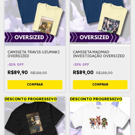
CAMISETA TRAVIS UZUMAKI
CAMISETA MAOMAO
OVERSIZED
INVESTIGAÇÃO OVERSIZED
-
52
%
OFF
-
53
%
OFF
R$89,90
R$89,00
R$188,90
R$188,90
COMPRAR
COMPRAR
DESCONTO PROGRESSIVO
DESCONTO PROGRESSIVO