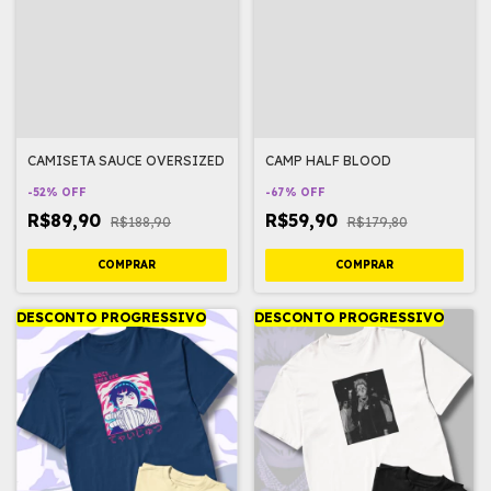
CAMISETA SAUCE OVERSIZED
CAMP HALF BLOOD
-
52
%
OFF
-
67
%
OFF
R$89,90
R$59,90
R$188,90
R$179,80
COMPRAR
COMPRAR
DESCONTO PROGRESSIVO
DESCONTO PROGRESSIVO