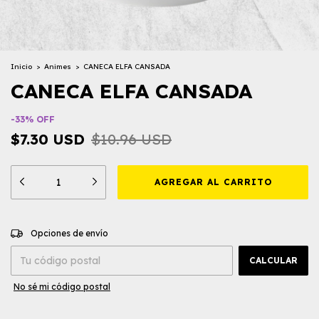
Inicio
>
Animes
>
CANECA ELFA CANSADA
CANECA ELFA CANSADA
-
33
%
OFF
$7.30 USD
$10.96 USD
CAMBIAR CP
Entregas para el CP:
Opciones de envío
CALCULAR
No sé mi código postal