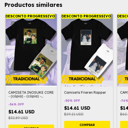
Productos similares
DESCONTO PROGRESSIVO
DESCONTO PROGRESSIVO
DESC
CAMISETA INOSUKE CORE
Camiseta Frieren Rapper
CAMI
- (cópia) - (cópia) -
(cópia) - (cópia)
-
50
%
OFF
-
76
-
56
%
OFF
$14.61 USD
$14
$14.61 USD
$29.21 USD
$62.
$32.89 USD
COMPRAR