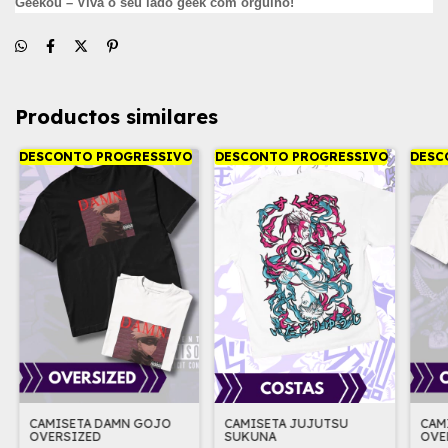
Geekou – Viva o seu lado geek com orgulho!
Productos similares
DESCONTO PROGRESSIVO
DESCONTO PROGRESSIVO
DESC
CAMISETA DAMN GOJO
CAMISETA JUJUTSU
CAM
OVERSIZED
SUKUNA
OVE