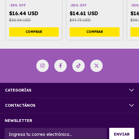
-
55
%
OFF
-
58
%
OFF
-
55
$16.44 USD
$14.61 USD
$1
$36.56 USD
$34.73 USD
$36
COMPRAR
COMPRAR
CATEGORÍAS
CONTACTÁNOS
NEWSLETTER