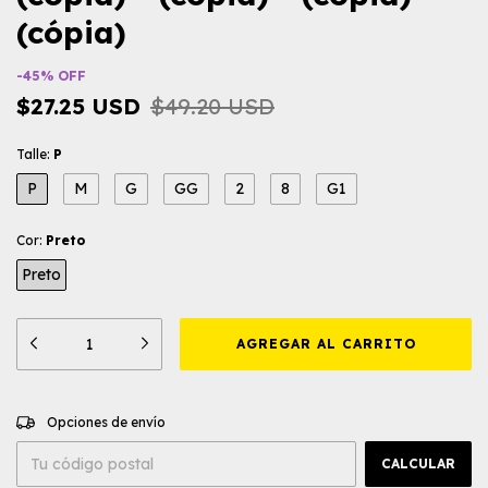
(cópia)
-
45
%
OFF
$27.25 USD
$49.20 USD
Talle:
P
P
M
G
GG
2
8
G1
Cor:
Preto
Preto
CAMBIAR CP
Entregas para el CP:
Opciones de envío
CALCULAR